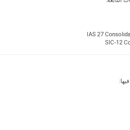
IAS 27 Consolida
SIC-12 Co
يها: