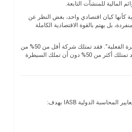
ة كأنها كيان اقتصادي واحد، بغض النظر عن
فردة، بل يهتم بالقوة الاقتصادية الكاملة
معيار IFRS 10 لا يركز فقط على الملكية القانونية للأسهم، بل يعتمد بصورة أساسية على مفهوم “السيطرة الفعلية”. فقد تمتلك شركة أقل من 50% من
الأسهم لكنها تسيطر فعلياً على القرارات التشغيلية والمالية، وبالتالي يجب عليها التوحيد. وفي المقابل قد تمتلك أكثر من 50% دون أن تملك السيطرة