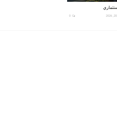
ستثماري
0