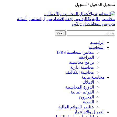
تسجيل الدخول / تسجيل
المحاسبة والأعمال -
محاسبة,مالية,تكاليف,مراجعة,اقتصاد,تمويل,استثمار, أسئلة
تدريبيةوامتحانات اون لابن
الرئيسية
المحاسبة
معايير المحاسبة IFRS
المراجعة
برامج محاسبية
محاسبة ادارية
محاسبة التكاليف
محاسبة مالية
الاهلاك
الدورة المحاسبية
القوائم المالية
المخزون
النقدية
عناصر القوائم المالية
التمويل والاستثمار
ادارة رأس المال العامل