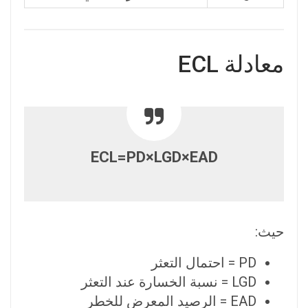
معادلة ECL
ECL=PD×LGD×EAD
حيث:
PD = احتمال التعثر
LGD = نسبة الخسارة عند التعثر
EAD = الرصيد المعرض للخطر