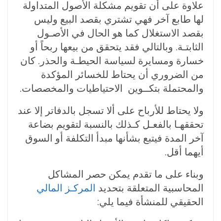
علاوة على أن تقويم مشكلة الأصول المتداولة
لها طابع آخر فهي تشتري بقصد البيع وليس
بقصد الاستغلال كما هو الحال في الأصـول
الثابتـة. وبالتالي فقد يتحقق من بيعها ربحاً أو
خسارة ومسايرة لسياسة الحيطـة والحذر. كان
من الضروري أن يحتاط للخسائر المؤكدة
والمحتملة بتكــوين الاحتياطيات والمخصصات.
ولا يحتاط للأرباح على ألا تسجل بالدفاتر إلا عند
تحققهـا بالفعـل كـذلك بالنسبة لتقويم بضاعة
آخر المدة فيتبع بشأنها مبدأ التكلفة أو السوق
أيهما أقل.
وبناء على ما تقدم يمكن حصر المشاكل
المحاسبية المتعلقة بتحديد
المركـز المالي
الحقيقي للمنشأة فيما يلي: