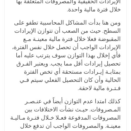
الإيرادات الحقيقية والمصروفات المتعلقة بها
خلال فترة مالية واحدة.
ومن هنا بدأت المشاكل المحاسبية تطفو على
السطح. حيث من الصعب أن تتوازن الإيرادات
المقبوضة فعلا خلال فترة مالية معينـة مـع
الإيرادات الواجب أن تحصل خلال نفس الفترة،
فأي إخلال بهذا التوازن سوف يترتب عليه أما
تحصيل إيرادات أقل مما يجب. ويعتبر الفـرق
بمثابـة إيـرادات مستحقة أي تخص الفترة
الحالية وأن كان التحصيل الفعلي سيتم فـي
فـتـرة مالية لاحقة.
كذلك امتدا عدم التوازن أيضاً في عنـصـر
المـصروفات. حيـث نشأت الاختلافات بين
المصروفات المدفوعة فعـلا خـلال فتـرة مـاليـة
معينـة. والمصروفات الواجب أن تدفع خلال