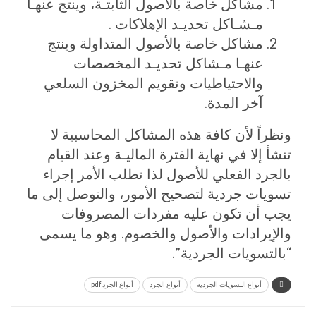
مشاكل خاصة بالأصول الثابتـة، وينتج عنهـا
مـشـاكل تحديـد الإهلاكات .
مشاكل خاصة بالأصول المتداولة وينتج
عنهـا مـشاكل تحديـد المخصصات
والاحتياطيات وتقويم المخزون السلعي
آخر المدة.
ونظراً لأن كافة هذه المشاكل المحاسبية لا
تنشأ إلا في نهاية الفترة الماليـة وعند القيام
بالجرد الفعلي للأصول لذا تطلب الأمر إجراء
تسويات جردية لتصحيح الأمور، والتوصل إلى ما
يجب أن تكون عليه مفردات المصروفات
والإيرادات والأصول والخصوم. وهو ما يسمى
“بالتسويات الجردية”.
أنواع التسويات الجردية
أنواع الجرد
أنواع الجرد pdf