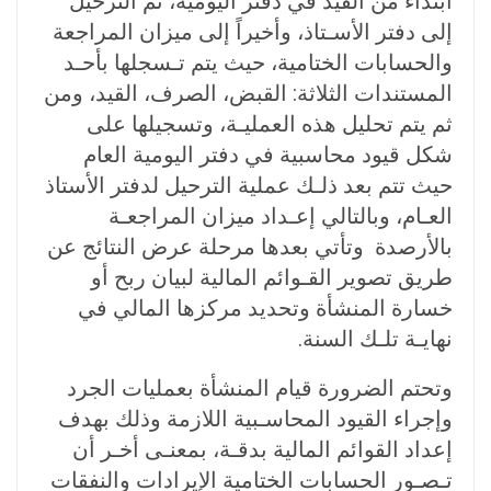
ابتداء من القيد في دفتر اليومية، ثم الترحيل
إلى دفتر الأسـتاذ، وأخيراً إلى ميزان المراجعة
والحسابات الختامية، حيث يتم تـسجلها بأحـد
المستندات الثلاثة: القبض، الصرف، القيد، ومن
ثم يتم تحليل هذه العمليـة، وتسجيلها على
شكل قيود محاسبية في دفتر اليومية العام
حيث تتم بعد ذلـك عملية الترحيل لدفتر الأستاذ
العـام، وبالتالي إعـداد ميزان المراجعـة
بالأرصدة وتأتي بعدها مرحلة عرض النتائج عن
طريق تصوير القـوائم المالية لبيان ربح أو
خسارة المنشأة وتحديد مركزها المالي في
نهايـة تلـك السنة.
وتحتم الضرورة قيام المنشأة بعمليات الجرد
وإجراء القيود المحاسـبية اللازمة وذلك بهدف
إعداد القوائم المالية بدقـة، بمعنـى أخـر أن
تـصـور الحسابات الختامية الإيرادات والنفقات