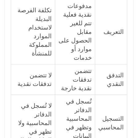
مدفوعات
تكلفة الفرصة
نقدية فعلية
البديلة
تتم للغير
لاستخدام
التعريف
مقابل
الموارد
الحصول على
المملوكة
موارد أو
للمنشأة
خدمات
تتضمن
التدفق
لا تتضمن
تدفقات
النقدي
تدفقات نقدية
نقدية خارجة
تُسجل في
لا تُسجل في
الدفاتر
الدفاتر
التسجيل
المحاسبية
المحاسبية ولا
المحاسبي
وتظهر في
تظهر في
البيانات