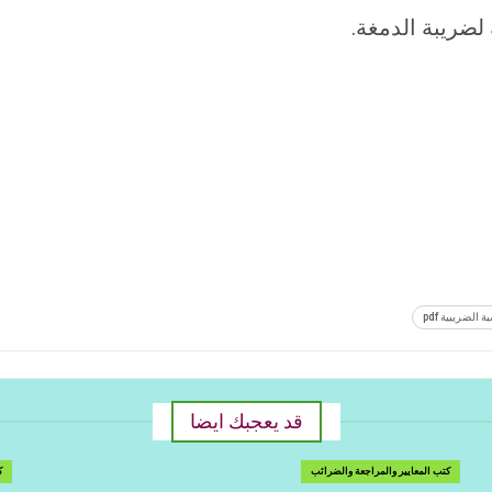
لضريبة الدمغة.
 الضريبية pdf
قد يعجبك ايضا
كتب المعايير والمراجعة والضرائب
ك