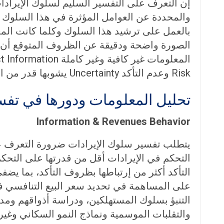
إن التعرف على التفسير السليم لسلوك الإيرادا
والمحددة عن العوامل المؤثرة في هذا السلوك 
Risk وعدم التأكد Uncertainty يشوبها قدر من الخطأ لإعتمادها على تقديرات لإحتمالات توقع حدث معين.
تحليل المعلومات ودورها في تفس
Information & Revenues Behavior
التحكم في الإيرادات أقل من قدرتها على التحك
التأكد أكثر من إرتباطها بظروف التأكد، بما ي
على المساهمة في تحديد سعر البيع التنافسي ف
التنبؤ بسلوك المستهلكين، ودراسة أذواقهم ومدى
والتقلبات الموسمية ونماذج النمو السكاني وغيره