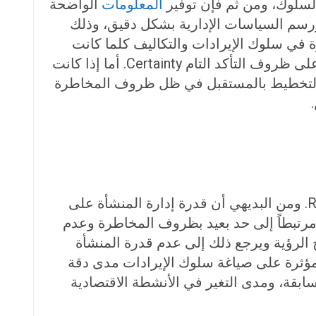
السلوك، ومن ثم فإن توفير
المعلومات
الواضحة
رسم السياسات الإدارية بشكل دقيق، وذلك
معلومات كاملة Perfect Information عن العوامل المؤثرة في سلوك الإيرادات والتكاليف كلما كانت
الصورة واضحة ودقيقة عن الظروف المتوقع أن تسود مستقبلاً، وبالتالي يكون التخطيط سليماً لإعتماده على ظروف التأكد التام Certainty. أما إذا كانت
ير جلية، ومن ثم يصبح التنبؤ والتخطيط بالمستقبل في ظل ظروف المخاطرة
يتطلب تفسير سلوك الإيرادات ضرورة التعرف على توقيت تولد الإيراد Generate وتوقيت تحققه Realize. ومن البديهي أن قدرة إدارة المنشأة على
 مرتبطاً إلى حد بعيد بظروف المخاطرة وعدم
الرؤية ويرجع ذلك إلى عدم قدرة المنشأة
مؤثرة على صياغة سلوك الإيرادات مدى دقة
ابقة، ومدى التغير في الأنشطة الاقتصادية