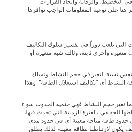
 التخطيط، والرقابة واتخاذ القرارات
 هنا على نوعية المعلومات الواجب توافرها
ف Cost Object بقصد الحصول على المعلومات التي تلعب دوراً في تفسير سلوك التكاليف
تغيرة وأخرى ثابتة، وثالثة شبه متغيرة أو
بنفس نسبة التغير في حجم النشاط وتسلك
ة النشاط أى “تكاليف استغلال الطاقة”. وهذا
هما تغير حجم النشاط فهي حتمية الحدوث سواء
ها الحقيقي بالفترة الزمنية التي تحدث فيها،
 في حدود طاقة متاحة معينة أي في حدود مدى
S بمعنى أن ثبات رقم إجمالي التكاليف يكون لارتباطها بطاقة معينة، لذلك يطلق