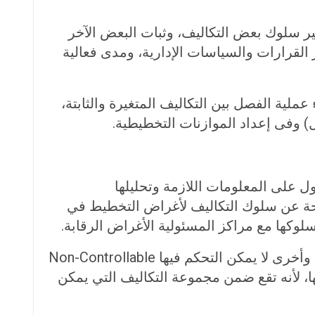
ير سلوك بعض التكاليف، وثبات البعض الآخر
ر القرارات والسياسات الإدارية، ومدى فعالية
ية الفصل بين التكاليف المتغيرة والثابتة،
ل) وفى إعداد الموازنات التخطيطية.
Responsib هو محور تجميع بيانات التكاليف Cost Object بقصد الحصول على المعلومات اللازمة وتحليلها
تاحة عن سلوك التكاليف لأغراض التخطيط في
لسلوكها مع مراكز المسئولية الأغراض الرقابة.
وإذا كان العرف قد جرى على تبويب عناصر التكاليف إلى تكاليف يمكن التحكم فيها Controllable Costs وأخرى لا يمكن التحكم فيها Non-Controllable
ابتها، لأنه تقع ضمن مجموعة التكاليف التي يمكن