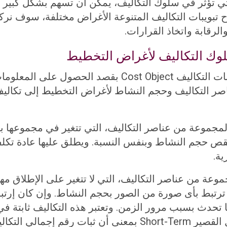
ي تؤثر في سلوك التكاليف، يمكن أن تسهم بشكل كبير في
تبويبات التكاليف المتنوعة الأغراض مختلفة، سوف نركز
رقابة واتخاذ القرارات.
لوك التكاليف لأغراض التخطيط
يعتبر حجم النشاط Volume هو محور تجميع بيانات التكالي
صر التكاليف وحجم النشاط لأغراض التخطيط إلى تكاليف م
مجموعة من عناصر التكاليف، التي تتغير في مجموعها 
نقص حجم النشاط وبنفس النسبة. ويطلق عليها عادة تكلف
ية.
عة من عناصر التكاليف، التي لا تتغير على الإطلاق م
ا ترتبط بأى صورة من الصور بحجم النشاط. وإن كان إرتباط
أنها تحدث بسبب مرور الزمن. وتعتبر هذه التكاليف ثابتة
ملائم للنشاط Relevant Range وفي خلال الأجل القصير hort-Term