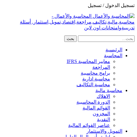
تسجيل الدخول / تسجيل
المحاسبة والأعمال -
محاسبة,مالية,تكاليف,مراجعة,اقتصاد,تمويل,استثمار, أسئلة
تدريبيةوامتحانات اون لابن
الرئيسية
المحاسبة
معايير المحاسبة IFRS
المراجعة
برامج محاسبية
محاسبة ادارية
محاسبة التكاليف
محاسبة مالية
الاهلاك
الدورة المحاسبية
القوائم المالية
المخزون
النقدية
عناصر القوائم المالية
التمويل والاستثمار
ادارة رأس المال العامل