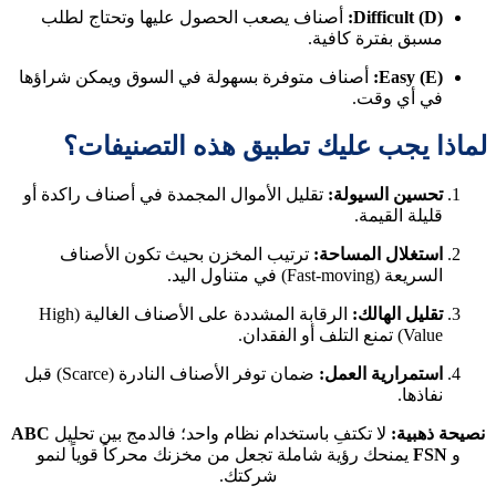
Difficult (D):
أصناف يصعب الحصول عليها وتحتاج لطلب
مسبق بفترة كافية.
Easy (E):
أصناف متوفرة بسهولة في السوق ويمكن شراؤها
في أي وقت.
لماذا يجب عليك تطبيق هذه التصنيفات؟
تحسين السيولة:
تقليل الأموال المجمدة في أصناف راكدة أو
قليلة القيمة.
استغلال المساحة:
ترتيب المخزن بحيث تكون الأصناف
السريعة (Fast-moving) في متناول اليد.
تقليل الهالك:
الرقابة المشددة على الأصناف الغالية (High
Value) تمنع التلف أو الفقدان.
استمرارية العمل:
ضمان توفر الأصناف النادرة (Scarce) قبل
نفاذها.
نصيحة ذهبية:
لا تكتفِ باستخدام نظام واحد؛ فالدمج بين تحليل
ABC
و
FSN
يمنحك رؤية شاملة تجعل من مخزنك محركاً قوياً لنمو
شركتك.