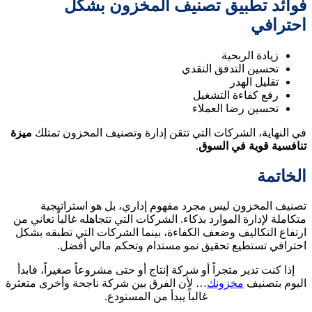
فوائد تطبيق تصنيف المخزون بشكل
احترافي
زيادة الربحية
تحسين التدفق النقدي
تقليل الهدر
رفع كفاءة التشغيل
تحسين رضا العملاء
في النهاية، الشركات التي تتقن إدارة وتصنيف المخزون تمتلك
ميزة
تنافسية قوية في السوق
.
الخاتمة
تصنيف المخزون ليس مجرد مفهوم إداري، بل هو استراتيجية
متكاملة لإدارة الموارد بذكاء. الشركات التي تتجاهله غالباً تعاني من
ارتفاع التكاليف وضعف الكفاءة، بينما الشركات التي تطبقه بشكل
احترافي تستطيع تحقيق نمو مستدام وتحكم مالي أفضل.
إذا كنت تدير متجراً أو شركة إنتاج أو حتى مشروعاً صغيراً، فابدأ
اليوم بتصنيف
مخزونك
… لأن الفرق بين شركة ناجحة وأخرى متعثرة
غالباً يبدأ من المستودع.