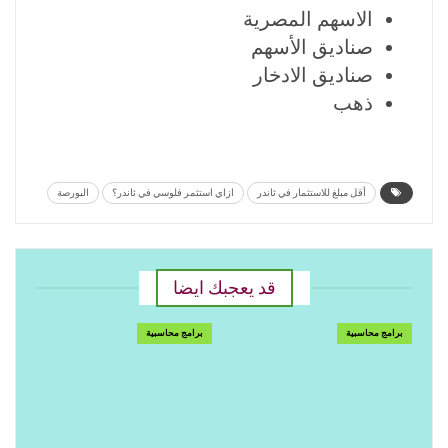
الاسهم المصرية
صناديق الأسهم
صناديق الادخار
ذهب
أقل مبلغ للاستثمار في ثاندر
ازاي استثمر فلوسي في ثاندر؟
البورصة
قد يعجبك ايضا
برامج محاسبية
برامج محاسبية