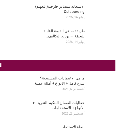
الاستعانة بمصادر خارجية(التعهيد)
Outsourcing
يوليو 16, 2026
طريقة صافي القيمة القابلة
للتحقق – توزيع التكاليف…
يوليو 14, 2026
ال
ما هي الاعتمادات المستندية؟
شرح كامل + الأنواع + أمثلة عملية
أغسطس 5, 2026
خطابات الضمان البنكية: التعريف +
الأنواع + الاستخدامات
أغسطس 2, 2026
انواع الاستثمار