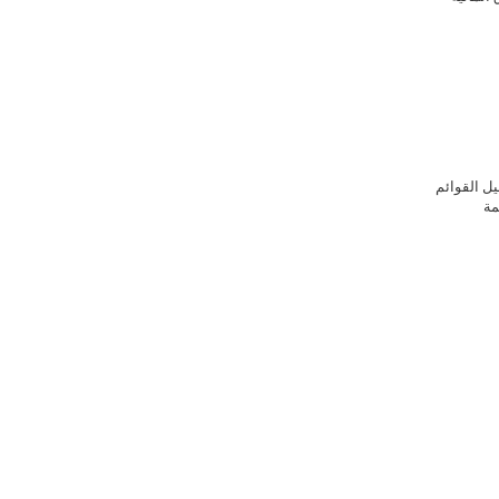
ل القوائم
مة