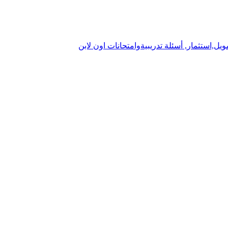
يل,استثمار, أسئلة تدريبيةوامتحانات اون لابن