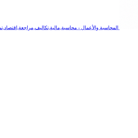
المحاسبة والأعمال - محاسبة,مالية,تكاليف,مراجعة,اقتصاد,تمو