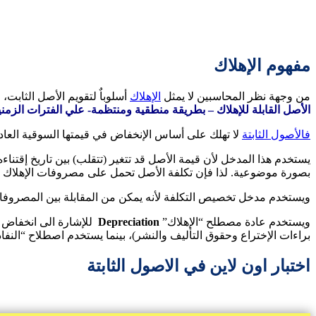
مفهوم الإهلاك
من وجهة نظر المحاسبين لا يمثل
الإهلاك
أسلوباٌ لتقويم الأصل الثابت
الأصل القابلة للإهلاك – بطريقة منطقية ومنتظمة- علي الفترات الزمن
فالأصول الثابتة
لا تهلك على أساس الإنخفاض في قيمتها السوقية العا
يستخدم هذا المدخل لأن قيمة الأصل قد تتغير (تتقلب) بين تاريخ إقتنا
بصورة موضوعية. لذا فإن تكلفة الأصل تحمل على مصروفات الإهلاك خلال 
ويستخدم مدخل تخصيص التكلفة لأنه يمكن من المقابلة بين المصروفات
ويستخدم عادة مصطلح “الإهلاك”
Depreciation
للإشارة الى انخفاض ا
براءات الإختراع وحقوق التأليف والنشر)، بينما يستخدم اصطلاح “النفا
اختبار اون لاين في الاصول الثابتة