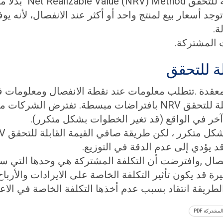
ة للتحقق
Net Realizable Value (NRV) Method
بدلاً 
 توجد أسعار بيع لمنتج واحد أو أكثر عند الانفصال، لأنه
ة.
ت المشتركة.
ة للتحقق
غالبا ما يتم تنفيذ طريقة صافي القيمة القابلة للتحقق NRV بافتر
 آخر في الواقع (قد تغير الخطوات بشكل متكرر).
قد يؤدي إلى عدم الدقة في التوزيع.
نفصال ,وافترضت أن التكلفة المشتركة هي وحدها التي سا
قد يكون تأثير التكلفة الخاصة على الايرادات والأرباح 
الطريقة انتقاد بسبب عدم أخذها التكلفة الخاصة في الاعتب
لمشتركة PDF