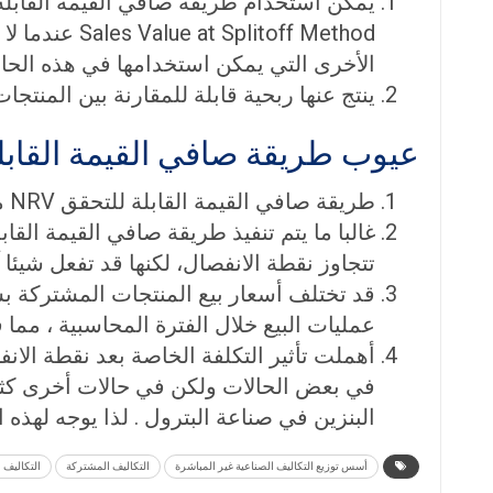
يمكن استخدام طريقة صافي القيمة القابل
Sales Value at Splitoff Method
عندما لا
الأخرى التي يمكن استخدامها في هذه الحال
ينتج عنها ربحية قابلة للمقارنة بين المنتجا
عيوب طريقة صافي القيمة القابل
طريقة صافي القيمة القابلة للتحقق NRV معقدة .تتطلب معلومات عند نقطة الانفصال ومعلومات فيما بعد نقطة الانفصال.
تتجاوز نقطة الانفصال، لكنها قد تفعل شيئا
عمليات البيع خلال الفترة المحاسبية ، مما 
أهملت تأثير التكلفة الخاصة بعد نقطة الا
في بعض الحالات ولكن في حالات أخرى كثيرة 
البنزين في صناعة البترول . لذا يوجه لهذه 
أسس توزيع التكاليف الصناعية غير المباشرة
التكاليف المشتركة
التكاليف ا