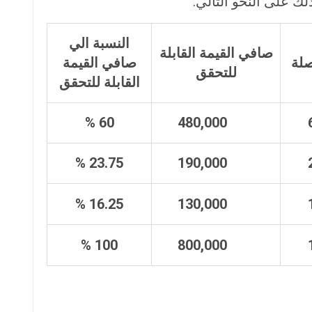
ك على النحو التالي:
النسبة الي
صافي القيمة القابلة
صلة
صافي القيمة
للتحقق
القابلة للتحقق
60 %
480,000
23.75 %
190,000
16.25 %
130,000
100 %
800,000