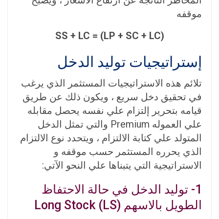
المخاطر الناتجة عن ارتفاع الاسعار ، ويصبح
موقفه
SS + LC = (LP + SC + LC)
إستراتيجيات توليد الدخل
تلائم هذه الاستراتيجيات المستثمر الذي يرغب
في تحقيق دخل سريع ، ويكون ذلك عن طريق
قيامه بتحرير إلتزام علي نفسه يحصل مقابله
علي العموله Premium والتي تمثل الدخل
المتولد علي كتابة الالتزام ، ويتحدد نوع الالتزام
الذي يحرره المستثمر حسب موقفه و
الاستراتيجية التي يتبناها علي النحو الآتي:
1- توليد الدخل في حالة الاحتفاظ
الطويل بالاسهم (Long Stock (LS