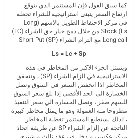
كما سبق القول فإن المستثمر الذي يتوقع
ارتفاع السعر يتبنى استراتيجية للشراء تجعله
في مركز الاحتفاظ الطويل بالاسهم (Long
Stock (Ls من خلال دمج خيار حق الشراء (LC)
Long call مع التزام الشراء (Short Put (SP
Ls = Lc + Sp
ويتمثل الجزء الاكبر من المخاطر في هذه
الاستراتيجية في الزام الشراء (SP) ، وتتحقق
المخاطر اذا انخفض السعر في السوق وتصل
الخسارة الي الحد الأقصي إذا بلغ سعر السوق
للسهم صفر ، وتصل الخساره الي سعر التنفيذ
مطروحا منه العمولة وهو ما يمثل مخاطر كبيرة
، لذلك يستطيع المستثمر تغطية المخاطر
الناتجة عن إلزام الشراء SP عن طريقة اتخاذ
مركز عكسى ويدخل في عقد ثالث ويشتري