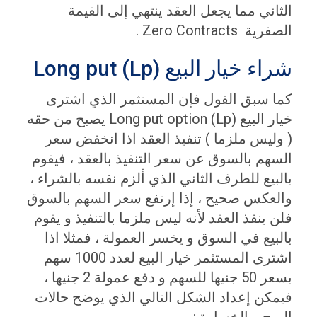
الثاني مما يجعل العقد ينتهي إلى القيمة
الصفرية Zero Contracts .
شراء خيار البيع (Long put (Lp
كما سبق القول فإن المستثمر الذي اشترى
خيار البيع (Long put option (Lp يصبح من حقه
( وليس ملزما ) تنفيذ العقد اذا انخفض سعر
السهم بالسوق عن سعر التنفيذ بالعقد ، فيقوم
بالبيع للطرف الثاني الذي ألزم نفسه بالشراء ،
والعكس صحيح ، إذا إرتفع سعر السهم بالسوق
فلن ينفذ العقد لأنه ليس ملزما بالتنفيذ و يقوم
بالبيع في السوق و يخسر العمولة ، فمثلا اذا
اشترى المستثمر خيار البيع لعدد 1000 سهم
بسعر 50 جنيها للسهم و دفع عمولة 2 جنيها ،
فيمكن إعداد الشكل التالي الذي يوضح حالات
الربح و الخسارة :