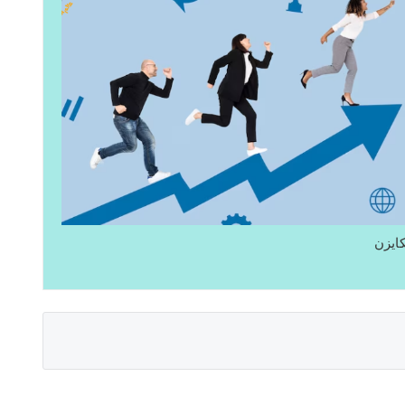
كايزن